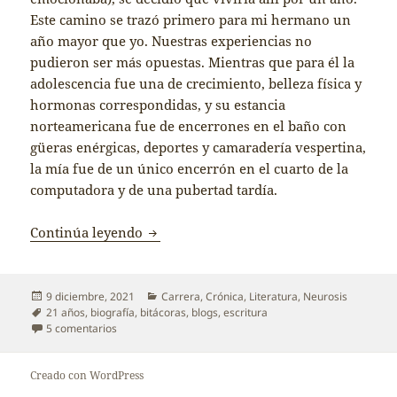
Este camino se trazó primero para mi hermano un
año mayor que yo. Nuestras experiencias no
pudieron ser más opuestas. Mientras que para él la
adolescencia fue una de crecimiento, belleza física y
hormonas correspondidas, y su estancia
norteamericana fue de encerrones en el baño con
güeras enérgicas, deportes y camaradería vespertina,
la mía fue de un único encerrón en el cuarto de la
computadora y de una pubertad tardía.
21 años
Continúa leyendo
Publicado
Categorías
9 diciembre, 2021
Carrera
,
Crónica
,
Literatura
,
Neurosis
el
Etiquetas
21 años
,
biografía
,
bitácoras
,
blogs
,
escritura
en 21 años
5 comentarios
Creado con WordPress