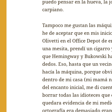
puedo pensar en la hueva, la j
carpiano.
Tampoco me gustan las m
á
qui
he de aceptar que en mis inici
Olivetti en el Office Depot de e
una mesita, prend
í
un cigarro 
que Hemingway y Bukowski ha
dedos. Eso, hasta que un vecin
hac
í
a la m
á
quina, porque obv
dentro de mi casa (mi mam
á
n
del encanto inicial, me di cue
borrar todas las idioteces que 
quedara evidencia de mi medi
ortograf
í
a era demasiado gran