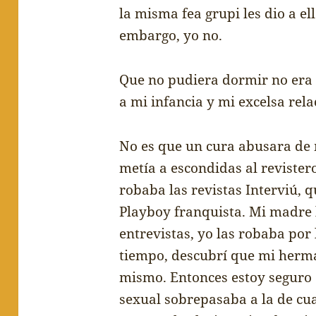
la misma fea grupi les dio a el
embargo, yo no.
Que no pudiera dormir no era 
a mi infancia y mi excelsa rela
No es que un cura abusara de 
met
í
a a escondidas al revister
robaba las revistas Intervi
ú
, 
Playboy franquista. Mi madre 
entrevistas, yo las robaba por 
tiempo, descubr
í
que mi herm
mismo. Entonces estoy seguro 
sexual sobrepasaba a la de cu