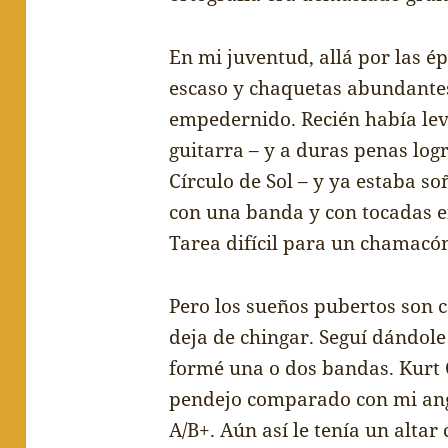
En mi juventud, all
á
por las
é
p
escaso y chaquetas abundante
empedernido. Reci
é
n hab
í
a le
guitarra – y a duras penas log
Círculo de Sol – y ya estaba so
con una banda y con tocadas e
Tarea dif
í
cil para un chamac
ó
Pero los sue
ñ
os pubertos son 
deja de chingar. Segu
í
d
á
ndole
form
é
una o dos bandas. Kurt
pendejo comparado con mi ang
A/B+. A
ú
n as
í
le ten
í
a un altar