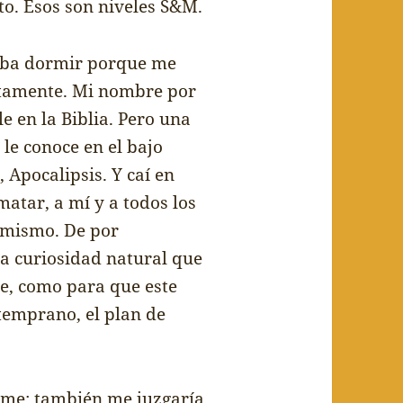
to. Esos son niveles S&M.
aba dormir porque me
ctamente. Mi nombre por
le en la Biblia. Pero una
 le conoce en el bajo
 Apocalipsis. Y ca
í
en
 matar, a m
í
y a todos los
 mismo. De por
la curiosidad natural que
ne, como para que este
temprano, el plan de
rme: tambi
é
n me juzgaría