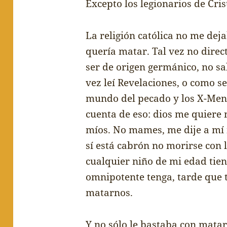
Excepto los legionarios de Cris
La religi
ó
n cat
ó
lica no me dej
quer
í
a matar. Tal vez no dire
ser de origen germ
á
nico, no sa
vez le
í
Revelaciones, o como se
mundo del pecado y los X-Men,
cuenta de eso: dios me quiere
m
í
os. No mames, me dije a mí
s
í
est
á
cabr
ó
n no morirse con 
cualquier ni
ñ
o de mi edad tie
omnipotente tenga, tarde que 
matarnos.
Y no s
ó
lo le bastaba con mata