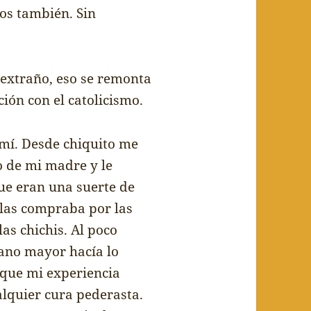
los tambi
é
n. Sin
extra
ñ
o, eso se remonta
ci
ó
n con el catolicismo.
mí. Desde chiquito me
o de mi madre y le
que eran una suerte de
las compraba por las
las chichis. Al poco
ano mayor hac
í
a lo
que mi experiencia
alquier cura pederasta.