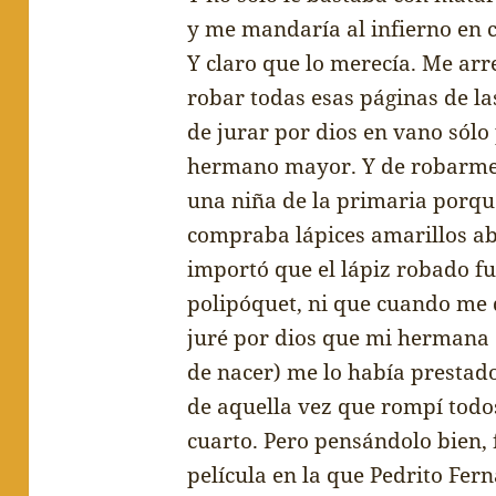
y me mandar
í
a al infierno en 
Y claro que lo merec
í
a. Me arr
robar todas esas p
á
ginas de la
de jurar por dios en vano s
ó
lo
hermano mayor. Y de robarme
una ni
ñ
a de la primaria porq
compraba l
á
pices amarillos a
import
ó
que el l
á
piz robado fu
polip
ó
quet, ni que cuando me 
jur
é
por dios que mi hermana 
de nacer) me lo hab
í
a prestado
de aquella vez que romp
í
todo
cuarto. Pero pens
á
ndolo bien,
pel
í
cula en la que Pedrito Fern