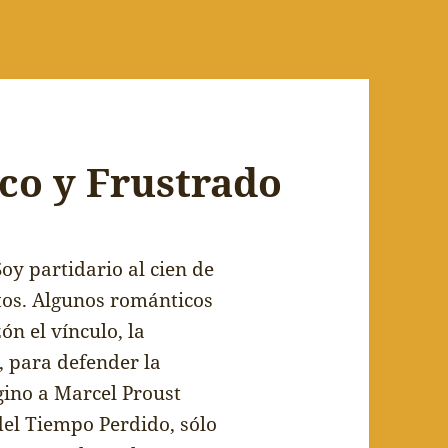
ico y Frustrado
oy partidario al cien de
tos. Algunos rom
á
nticos
z
ó
n el v
í
nculo, la
para defender la
gino a Marcel Proust
el Tiempo Perdido, s
ó
lo