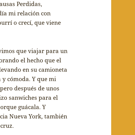
Causas Perdidas,
d
í
a mi relaci
ó
n con
burr
í
o crec
í
, que viene
vimos que viajar para un
norando el hecho que el
llevando en su camioneta
 y c
ó
moda. Y que mi
 pero despu
é
s de unos
izo sanwiches para el
porque gu
á
cala. Y
cia Nueva York, tambi
é
n
cruz.