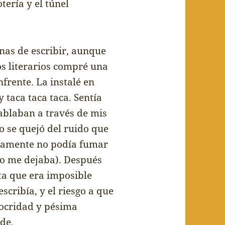
oter
í
a y el t
ú
nel
nas de escribir, aunque
os literarios compr
é
una
nfrente. La instal
é
en
y taca taca taca. Sent
í
a
blaban a trav
é
s de mis
o se quej
ó
del ruido que
iamente no pod
í
a fumar
o me dejaba). Despu
é
s
nta que era imposible
escrib
í
a, y el riesgo a que
ocridad y p
é
sima
de.