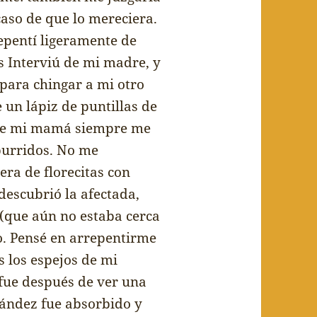
caso de que lo mereciera.
epent
í
ligeramente de
s Intervi
ú
de mi madre, y
 para chingar a mi otro
 un l
á
piz de puntillas de
ue mi mam
á
siempre me
burridos. No me
era de florecitas con
descubri
ó
la afectada,
(que a
ú
n no estaba cerca
. Pens
é
en arrepentirme
s los espejos de mi
 fue despu
é
s de ver una
á
ndez fue absorbido y