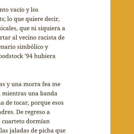
nto vac
í
o y los
s; lo que quiere decir,
icales, que ni siquiera a
tar al vecino racista de
enario simb
ó
lico y
oodstock ’94 hubiera
as y una morra fea me
a, mientras una banda
a de tocar, porque esos
dres. De regreso a
el cuarteto dorm
í
an
 las jaladas de picha que