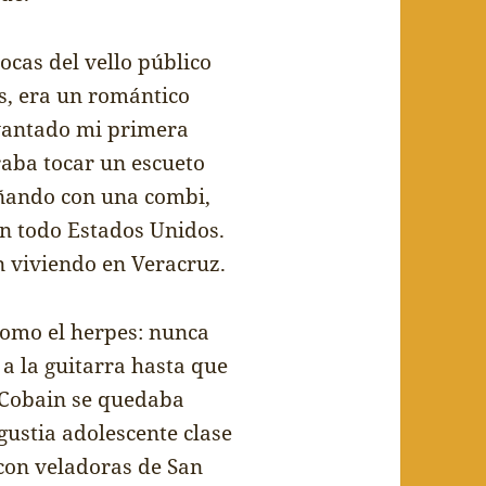
ocas del vello p
ú
blico
s, era un rom
á
ntico
vantado mi primera
raba tocar un escueto
ñ
ando con una combi,
n todo Estados Unidos.
n viviendo en Veracruz.
como el herpes: nunca
 a la guitarra hasta que
 Cobain se quedaba
ustia adolescente clase
 con veladoras de San