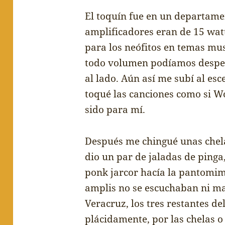
El toqu
í
n fue en un departame
amplificadores eran de 15 watt
para los ne
ó
fitos en temas mus
todo volumen pod
í
amos desper
al lado. A
ú
n as
í
me sub
í
al esc
toqu
é
las canciones como si W
sido para m
í
.
Despu
é
s me chingu
é
unas chel
dio un par de jaladas de ping
ponk jarcor hac
í
a la pantomim
amplis no se escuchaban ni ma
Veracruz, los tres restantes d
plácidamente, por las chelas o