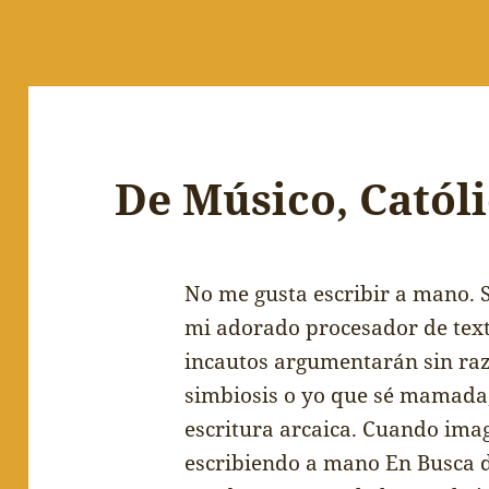
De Músico, Catól
No me gusta escribir a mano. S
mi adorado procesador de tex
incautos argumentar
á
n sin ra
simbiosis o yo que s
é
mamada, 
escritura arcaica. Cuando ima
escribiendo a mano En Busca d