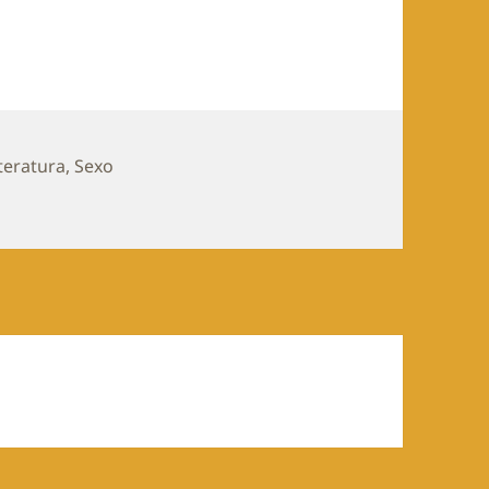
reventar
iteratura
,
Sexo
reventar