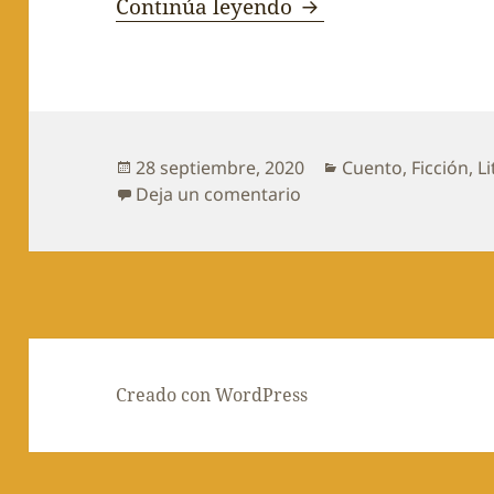
En pocos días va a 
Continúa leyendo
Publicado
Categorías
28 septiembre, 2020
Cuento
,
Ficción
,
L
el
en En pocos días va a 
Deja un comentario
Creado con WordPress