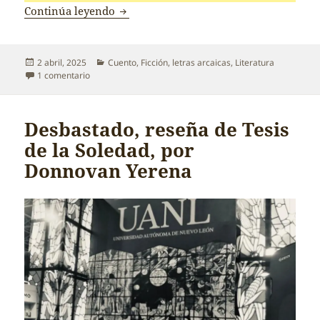
Episodio del enemigo, dos
Continúa leyendo
Publicado
Categorías
2 abril, 2025
Cuento
,
Ficción
,
letras arcaicas
,
Literatura
el
en Episodio del enemigo, dos
1 comentario
Desbastado, reseña de Tesis
de la Soledad, por
Donnovan Yerena