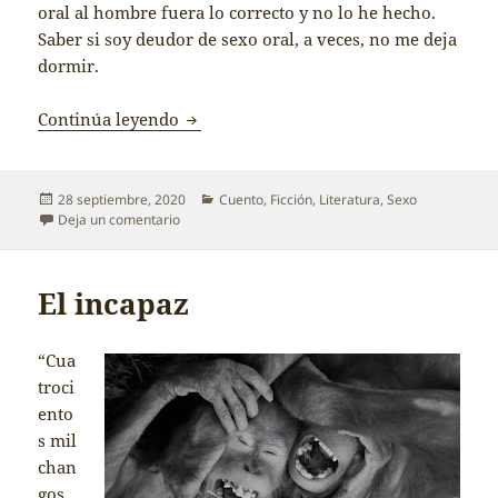
oral al hombre fuera lo correcto y no lo he hecho.
Saber si soy deudor de sexo oral, a veces, no me deja
dormir.
En pocos días va a reventar
Continúa leyendo
Publicado
Categorías
28 septiembre, 2020
Cuento
,
Ficción
,
Literatura
,
Sexo
el
en En pocos días va a reventar
Deja un comentario
El incapaz
“Cua
troci
ento
s mil
chan
gos