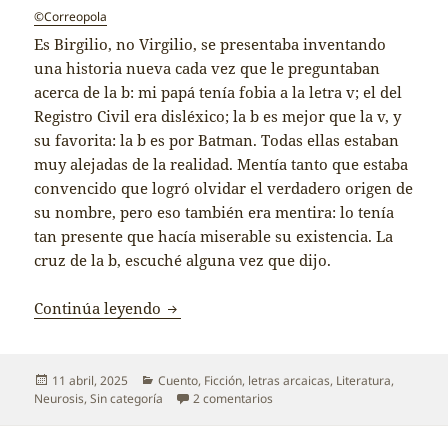
©Correopola
Es Birgilio, no Virgilio, se presentaba inventando
una historia nueva cada vez que le preguntaban
acerca de la b: mi papá tenía fobia a la letra v; el del
Registro Civil era disléxico; la b es mejor que la v, y
su favorita: la b es por Batman. Todas ellas estaban
muy alejadas de la realidad. Mentía tanto que estaba
convencido que logró olvidar el verdadero origen de
su nombre, pero eso también era mentira: lo tenía
tan presente que hacía miserable su existencia. La
cruz de la b, escuché alguna vez que dijo.
Birgilio
Continúa leyendo
Publicado
Categorías
11 abril, 2025
Cuento
,
Ficción
,
letras arcaicas
,
Literatura
,
el
en Birgilio
Neurosis
,
Sin categoría
2 comentarios