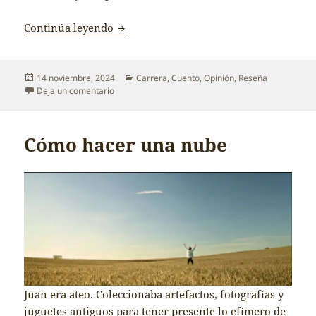
Desbastado, reseña de Tesis de la Sole
Continúa leyendo
Publicado
Categorías
14 noviembre, 2024
Carrera
,
Cuento
,
Opinión
,
Reseña
el
en Desbastado, reseña de Tesis de la Soledad, po
Deja un comentario
Cómo hacer una nube
Juan era ateo. Coleccionaba artefactos, fotografías y
juguetes antiguos para tener presente lo efímero de