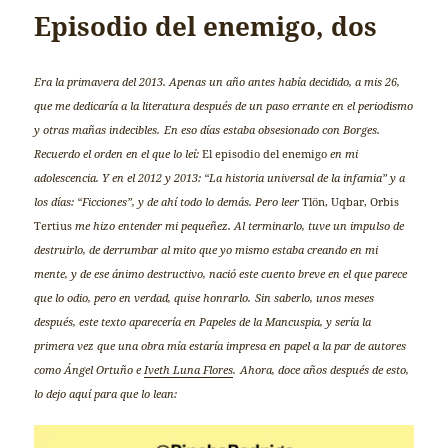
Episodio del enemigo, dos
Era la primavera del 2013. Apenas un año antes había decidido, a mis 26,
que me dedicaría a la literatura después de un paso errante en el periodismo
y otras mañas indecibles.
En eso días estaba obsesionado con Borges.
Recuerdo el orden en el que lo leí:
El episodio del enemigo
en mi
adolescencia. Y en el 2012 y 2013: “La historia universal de la infamia” y a
los días: “Ficciones”, y de ahí todo lo demás. Pero leer
Tlön, Uqbar, Orbis
Tertius
me hizo entender mi pequeñez. Al terminarlo, tuve un impulso de
destruirlo, de derrumbar al mito que yo mismo estaba creando en mi
mente, y de ese ánimo destructivo, nació este cuento breve en el que parece
que lo odio, pero en verdad, quise honrarlo.
Sin saberlo, unos meses
después, este texto aparecería en Papeles de la Mancuspia, y sería la
primera vez que una obra mía estaría impresa en papel a la par de autores
como Ángel Ortuño e
Iveth Luna Flores
.
Ahora, doce años después de esto,
lo dejo aquí para que lo lean: