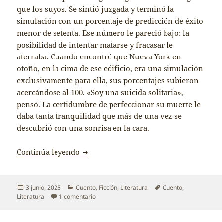
que los suyos. Se sintió juzgada y terminó la
simulación con un porcentaje de predicción de éxito
menor de setenta. Ese número le pareció bajo: la
posibilidad de intentar matarse y fracasar le
aterraba. Cuando encontró que Nueva York en
otoño, en la cima de ese edificio, era una simulación
exclusivamente para ella, sus porcentajes subieron
acercándose al 100. «Soy una suicida solitaria»,
pensó. La certidumbre de perfeccionar su muerte le
daba tanta tranquilidad que más de una vez se
descubrió con una sonrisa en la cara.
The Pierre
Continúa leyendo
Publicado
Categorías
Etiquetas
3 junio, 2025
Cuento
,
Ficción
,
Literatura
Cuento
,
el
en The Pierre
Literatura
1 comentario