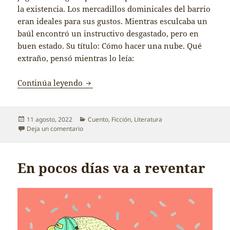
la existencia. Los mercadillos dominicales del barrio
eran ideales para sus gustos. Mientras esculcaba un
baúl encontró un instructivo desgastado, pero en
buen estado. Su título: Cómo hacer una nube. Qué
extraño, pensó mientras lo leía:
Cómo hacer una nube
Continúa leyendo
Publicado
Categorías
11 agosto, 2022
Cuento
,
Ficción
,
Literatura
el
en Cómo hacer una nube
Deja un comentario
En pocos días va a reventar