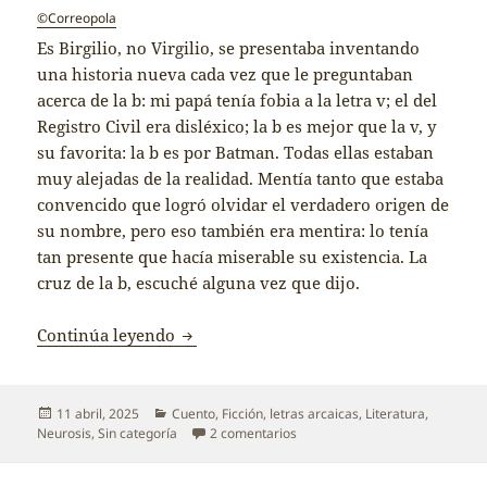
©Correopola
Es Birgilio, no Virgilio, se presentaba inventando
una historia nueva cada vez que le preguntaban
acerca de la b: mi papá tenía fobia a la letra v; el del
Registro Civil era disléxico; la b es mejor que la v, y
su favorita: la b es por Batman. Todas ellas estaban
muy alejadas de la realidad. Mentía tanto que estaba
convencido que logró olvidar el verdadero origen de
su nombre, pero eso también era mentira: lo tenía
tan presente que hacía miserable su existencia. La
cruz de la b, escuché alguna vez que dijo.
Birgilio
Continúa leyendo
Publicado
Categorías
11 abril, 2025
Cuento
,
Ficción
,
letras arcaicas
,
Literatura
,
el
en Birgilio
Neurosis
,
Sin categoría
2 comentarios