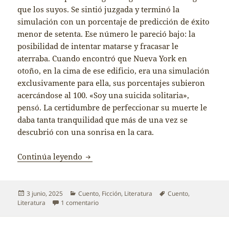
que los suyos. Se sintió juzgada y terminó la
simulación con un porcentaje de predicción de éxito
menor de setenta. Ese número le pareció bajo: la
posibilidad de intentar matarse y fracasar le
aterraba. Cuando encontró que Nueva York en
otoño, en la cima de ese edificio, era una simulación
exclusivamente para ella, sus porcentajes subieron
acercándose al 100. «Soy una suicida solitaria»,
pensó. La certidumbre de perfeccionar su muerte le
daba tanta tranquilidad que más de una vez se
descubrió con una sonrisa en la cara.
The Pierre
Continúa leyendo
Publicado
Categorías
Etiquetas
3 junio, 2025
Cuento
,
Ficción
,
Literatura
Cuento
,
el
en The Pierre
Literatura
1 comentario