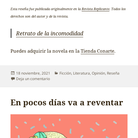
Esta reseña fue publicada originalmente en la
Revista Replicante
. Todos los
derechos son del autor y de la revista.
Retrato de la incomodidad
Puedes adquirir la novela en la
Tienda Conarte
.
Publicado
Categorías
18 noviembre, 2021
Ficción
,
Literatura
,
Opinión
,
Reseña
el
en Retrato de la incomodidad – Reseña por Juan I
Deja un comentario
En pocos días va a reventar