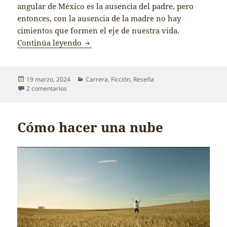
angular de México es la ausencia del padre, pero
entonces, con la ausencia de la madre no hay
cimientos que formen el eje de nuestra vida.
La maternidad imperfecta, reseña de Di
Continúa leyendo
Publicado
Categorías
19 marzo, 2024
Carrera
,
Ficción
,
Reseña
el
en La maternidad imperfecta, reseña de Dinero para cruz
2 comentarios
Cómo hacer una nube