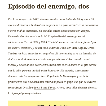
Episodio del enemigo, dos
Era la primavera del 2013. Apenas un año antes había decidido, a mis 26,
que me dedicaría a la literatura después de un paso errante en el periodismo
y otras mañas indecibles.
En eso días estaba obsesionado con Borges.
Recuerdo el orden en el que lo leí:
El episodio del enemigo
en mi
adolescencia. Y en el 2012 y 2013: “La historia universal de la infamia” y a
los días: “Ficciones”, y de ahí todo lo demás. Pero leer
Tlön, Uqbar, Orbis
Tertius
me hizo entender mi pequeñez. Al terminarlo, tuve un impulso de
destruirlo, de derrumbar al mito que yo mismo estaba creando en mi
mente, y de ese ánimo destructivo, nació este cuento breve en el que parece
que lo odio, pero en verdad, quise honrarlo.
Sin saberlo, unos meses
después, este texto aparecería en Papeles de la Mancuspia, y sería la
primera vez que una obra mía estaría impresa en papel a la par de autores
como Ángel Ortuño e
Iveth Luna Flores
.
Ahora, doce años después de esto,
lo dejo aquí para que lo lean: