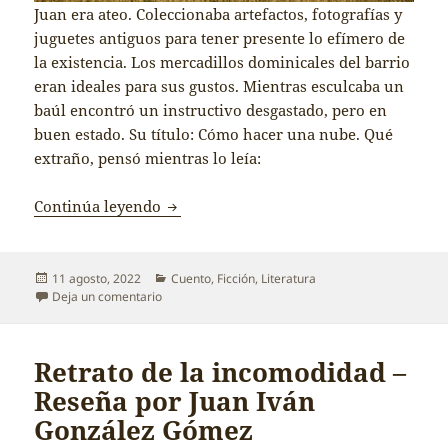
Juan era ateo. Coleccionaba artefactos, fotografías y
juguetes antiguos para tener presente lo efímero de
la existencia. Los mercadillos dominicales del barrio
eran ideales para sus gustos. Mientras esculcaba un
baúl encontró un instructivo desgastado, pero en
buen estado. Su título: Cómo hacer una nube. Qué
extraño, pensó mientras lo leía:
Cómo hacer una nube
Continúa leyendo
Publicado
Categorías
11 agosto, 2022
Cuento
,
Ficción
,
Literatura
el
en Cómo hacer una nube
Deja un comentario
Retrato de la incomodidad –
Reseña por Juan Iván
González Gómez