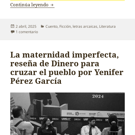
Episodio del enemigo, dos
Continúa leyendo
Publicado
Categorías
2 abril, 2025
Cuento
,
Ficción
,
letras arcaicas
,
Literatura
el
en Episodio del enemigo, dos
1 comentario
La maternidad imperfecta,
reseña de Dinero para
cruzar el pueblo por Yenifer
Pérez García