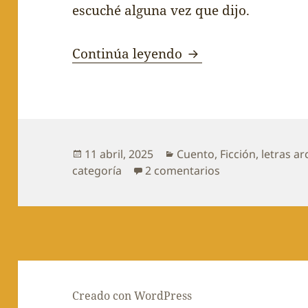
escuché alguna vez que dijo.
Birgilio
Continúa leyendo
Publicado
Categorías
11 abril, 2025
Cuento
,
Ficción
,
letras ar
el
en Birgilio
categoría
2 comentarios
Creado con WordPress